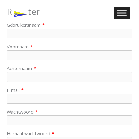
Ga
Register
naar
de
Gebruikersnaam
*
inhoud
Voornaam
*
Achternaam
*
E-mail
*
Wachtwoord
*
Herhaal wachtwoord
*